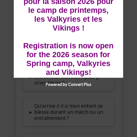
pour la saison 2026 pour
le camp de printemps,
Comment choisissez-vous les
▸
les Valkyries et les
entraîneurs ?
Vikings !
Est-ce que vos entraîneurs
Registration is now open
▸
reçoivent de la formation ?
for the 2026 season for
Spring camp, Valkyries
Je suis intéressé(e) à devenir
and Vikings!
▸
entraîneur. Comment puis-je
m’impliquer ?
Powered by Convert Plus
Qu’arrive-t-il si mon enfant se
▸
blesse durant un match ou un
entraînement ?